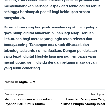
Namun, kunci keberhasilan terletak pada bagaimana kita
menyeimbangkan berbagai aspek dari teknologi tersebut
sehingga berdampak positif bagi kehidupan secara
menyeluruh.
Dalam dunia yang bergerak semakin cepat, mengadopsi
gaya hidup digital bukanlah pilihan lagi tetapi sebuah
kebutuhan bagi mereka yang ingin tetap relevan dan
berdaya saing. Tantangan ada untuk dihadapi, dan
teknologi ada untuk dimanfaatkan. Dengan pendekatan
yang tepat, digital lifestyle bisa menjadi jembatan yang
menghubungkan individu dengan peluang masa depan
yang lebih cemerlang.
Posted in
Digital Life
Post
Previous post
Next post
Startup E-commerce Luncurkan
Founder Perempuan Yang
navigation
Layanan Baru Untuk Umkm
Sukses Pimpin Startup Besar