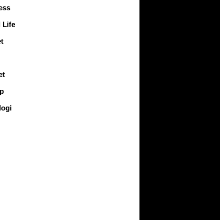
ess
 Life
t
et
up
logi