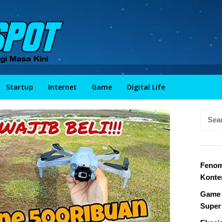
Startup
Internet
Game
Digital Life
Searc
for:
Fenom
Konte
Game 
Super