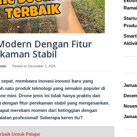
Ekosi
Ramai
Start
Produk
Smart
Modern Dengan Fitur
Aktivi
kaman Stabil
ewis
Posted on
December 1, 2025
n cepat, membawa inovasi-inovasi baru yang
Janua
ah satu produk teknologi yang semakin populer di
e mini. Drone jenis ini tidak hanya praktis dan
Decem
i dengan fitur perekaman stabil yang mengesankan.
Novem
 dapat merekam momen dari ketinggian dengan
Janua
latan profesional! Seberapa keren itu?
rbaik Untuk Pelajar