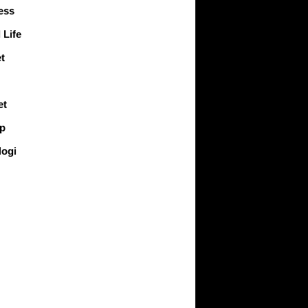
ess
 Life
t
et
up
logi