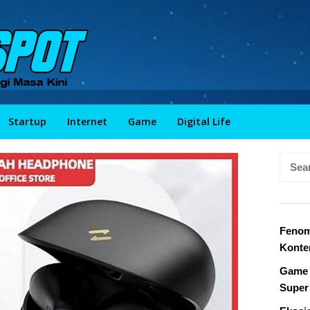
Startup
Internet
Game
Digital Life
Searc
for:
Fenom
Konte
Game 
Super