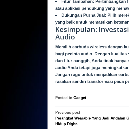
Fitur Tambahan: Pertimbangkan fit
atau aplikasi pendukung yang mena
Dukungan Purna Jual: Pilih mere
yang baik untuk memastikan ketenan
Kesimpulan: Investas
Audio
Memilih earbuds wireless dengan ku
bagi pecinta audio. Dengan kualita
dan fitur canggih, Anda tidak han
audio Anda tetapi juga meningkatka
Jangan ragu untuk menjadikan earbud
rasakan sendiri transformasi pada
Posted in
Gadget
Post
Previous post
Perangkat Wearable Yang Jadi Andalan 
navigation
Hidup Digital