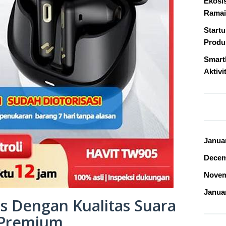
Ekosi
Ramai
Start
Produk
Smart
Aktivi
Janua
Decem
Novem
Janua
s Dengan Kualitas Suara
Premium