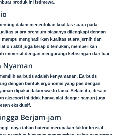
buat produk ini istimewa.
io
penting dalam menentukan kualitas suara pada
ualitas suara premium biasanya dilengkapi dengan
ng mampu menghadirkan kualitas suara jernih dan
ellation aktif juga kerap ditemukan, memberikan
 immersif dengan mengurangi kebisingan dari luar.
an Nyaman
a memilih earbuds adalah kenyamanan. Earbuds
ncang dengan bentuk ergonomis yang pas dengan
yaman dipakai dalam waktu lama. Selain itu, desain
n aksesori ini tidak hanya alat dengar namun juga
san eksklusif.
ingga Berjam-jam
nggi, daya tahan baterai merupakan faktor krusial.
suara premium biasanya menawarkan waktu pemutaran