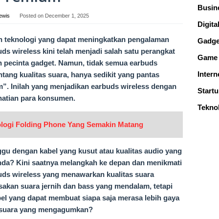
Busin
ewis
Posted on
December 1, 2025
Digital
akan teknologi yang dapat meningkatkan pengalaman
Gadge
s wireless kini telah menjadi salah satu perangkat
Game
an pecinta gadget. Namun, tidak semua earbuds
Intern
ntang kualitas suara, hanya sedikit yang pantas
”. Inilah yang menjadikan earbuds wireless dengan
Start
hatian para konsumen.
Tekno
logi Folding Phone Yang Semakin Matang
u dengan kabel yang kusut atau kualitas audio yang
nda? Kini saatnya melangkah ke depan dan menikmati
ds wireless yang menawarkan kualitas suara
akan suara jernih dan bass yang mendalam, tetapi
el yang dapat membuat siapa saja merasa lebih gaya
an suara yang mengagumkan?