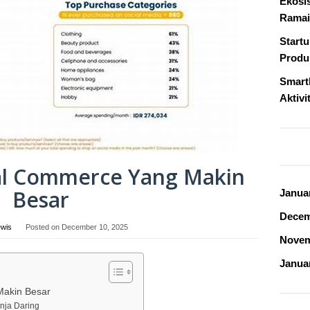
Ekosi
Ramai
Start
Produk
Smart
Aktivi
al Commerce Yang Makin
Besar
Janua
Decem
ewis
Posted on
December 10, 2025
Novem
Janua
akin Besar
nja Daring