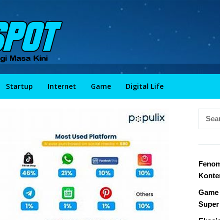
Startup
Internet
Game
Digital Life
Searc
for:
Fenom
Konte
Game 
Super