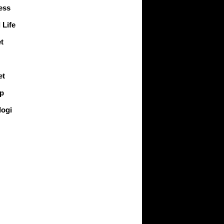
ess
 Life
t
et
up
logi