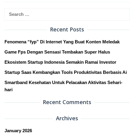
Search
for:
Recent Posts
Fenomena “fyp” Di Internet Yang Buat Konten Meledak
Game Fps Dengan Sensasi Tembakan Super Halus
Ekosistem Startup Indonesia Semakin Ramai Investor
Startup Saas Kembangkan Tools Produktivitas Berbasis Ai
Smartband Kesehatan Untuk Pelacakan Aktivitas Sehari-
hari
Recent Comments
Archives
January 2026