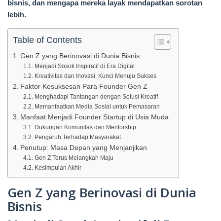
bisnis, dan mengapa mereka layak mendapatkan sorotan
lebih.
Table of Contents
Gen Z yang Berinovasi di Dunia Bisnis
Menjadi Sosok Inspiratif di Era Digital
Kreativitas dan Inovasi: Kunci Menuju Sukses
Faktor Kesuksesan Para Founder Gen Z
Menghadapi Tantangan dengan Solusi Kreatif
Memanfaatkan Media Sosial untuk Pemasaran
Manfaat Menjadi Founder Startup di Usia Muda
Dukungan Komunitas dan Mentorship
Pengaruh Terhadap Masyarakat
Penutup: Masa Depan yang Menjanjikan
Gen Z Terus Melangkah Maju
Kesimpulan Akhir
Gen Z yang Berinovasi di Dunia
Bisnis