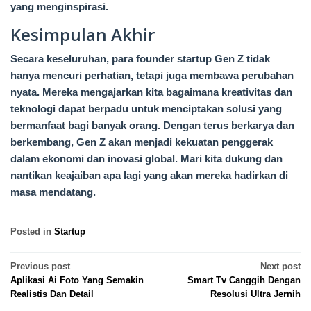
yang menginspirasi.
Kesimpulan Akhir
Secara keseluruhan, para founder startup Gen Z tidak
hanya mencuri perhatian, tetapi juga membawa perubahan
nyata. Mereka mengajarkan kita bagaimana kreativitas dan
teknologi dapat berpadu untuk menciptakan solusi yang
bermanfaat bagi banyak orang. Dengan terus berkarya dan
berkembang, Gen Z akan menjadi kekuatan penggerak
dalam ekonomi dan inovasi global. Mari kita dukung dan
nantikan keajaiban apa lagi yang akan mereka hadirkan di
masa mendatang.
Posted in
Startup
Post
Previous post
Next post
Aplikasi Ai Foto Yang Semakin
Smart Tv Canggih Dengan
navigation
Realistis Dan Detail
Resolusi Ultra Jernih