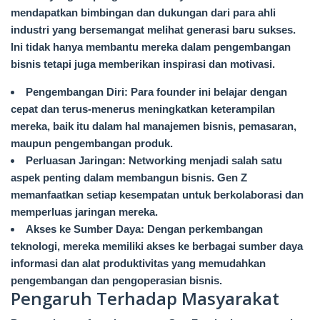
mendapatkan bimbingan dan dukungan dari para ahli
industri yang bersemangat melihat generasi baru sukses.
Ini tidak hanya membantu mereka dalam pengembangan
bisnis tetapi juga memberikan inspirasi dan motivasi.
Pengembangan Diri: Para founder ini belajar dengan
cepat dan terus-menerus meningkatkan keterampilan
mereka, baik itu dalam hal manajemen bisnis, pemasaran,
maupun pengembangan produk.
Perluasan Jaringan: Networking menjadi salah satu
aspek penting dalam membangun bisnis. Gen Z
memanfaatkan setiap kesempatan untuk berkolaborasi dan
memperluas jaringan mereka.
Akses ke Sumber Daya: Dengan perkembangan
teknologi, mereka memiliki akses ke berbagai sumber daya
informasi dan alat produktivitas yang memudahkan
pengembangan dan pengoperasian bisnis.
Pengaruh Terhadap Masyarakat