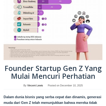
Founder Startup Gen Z Yang
Mulai Mencuri Perhatian
By
Vincent Lewis
Posted on
December 10, 2025
Dalam dunia bisnis yang serba cepat dan dinamis, generasi
muda dari Gen Z telah menunjukkan bahwa mereka tidak