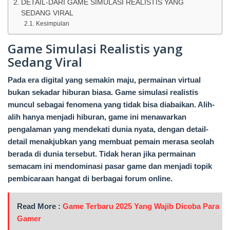
DETAIL-DARI GAME SIMULASI REALISTIS YANG
SEDANG VIRAL
Kesimpulan
Game Simulasi Realistis yang
Sedang Viral
Pada era digital yang semakin maju, permainan virtual
bukan sekadar hiburan biasa. Game simulasi realistis
muncul sebagai fenomena yang tidak bisa diabaikan. Alih-
alih hanya menjadi hiburan, game ini menawarkan
pengalaman yang mendekati dunia nyata, dengan detail-
detail menakjubkan yang membuat pemain merasa seolah
berada di dunia tersebut. Tidak heran jika permainan
semacam ini mendominasi pasar game dan menjadi topik
pembicaraan hangat di berbagai forum online.
Read More :
Game Terbaru 2025 Yang Wajib Dicoba Para
Gamer