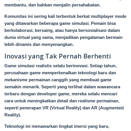
membantu, dan bahkan menjalin persahabatan.
Komunitas ini sering kali terbentuk berkat multiplayer mode
yang ditawarkan beberapa game simulasi. Pemain bisa
berkolaborasi, bersaing, atau hanya bersosialisasi dalam
dunia virtual yang sama, menjadikan pengalaman bermain
lebih dinamis dan menyenangkan.
Inovasi yang Tak Pernah Berhenti
Game simulasi realistis selalu berinovasi. Setiap tahun,
perusahaan game memperkenalkan teknologi baru dan
mekanisme permainan canggih yang membuat game
semakin menarik. Seperti yang terlihat dalam wawancara
terbaru dengan developer game, mereka selalu mencari
cara untuk meningkatkan detail dan realisme permainan,
seperti penerapan VR (Virtual Reality) dan AR (Augmented
Reality).
Teknologi ini menawarkan tingkat imersi yang baru,