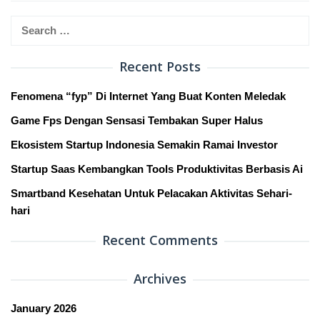
Search
for:
Recent Posts
Fenomena “fyp” Di Internet Yang Buat Konten Meledak
Game Fps Dengan Sensasi Tembakan Super Halus
Ekosistem Startup Indonesia Semakin Ramai Investor
Startup Saas Kembangkan Tools Produktivitas Berbasis Ai
Smartband Kesehatan Untuk Pelacakan Aktivitas Sehari-
hari
Recent Comments
Archives
January 2026