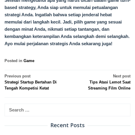
Setelah mengetahui apa yang harus dicari dalam game turn-
based strategy, Anda siap untuk memulai petualangan
strategi Anda. Ingatlah bahwa setiap jenderal hebat
memulai dari langkah kecil. Jadi, pilih game yang sesuai
dengan minat Anda, nikmati setiap tantangan, dan
kembangkan keterampilan Anda selangkah demi selangkah.
Ayo mulai perjalanan strategis Anda sekarang juga!
Posted in
Game
Post
Previous post
Next post
Strategi Startup Bertahan Di
Tips Atasi Lemot Saat
navigation
Tengah Kompetisi Ketat
Streaming Film Online
Search
for:
Recent Posts