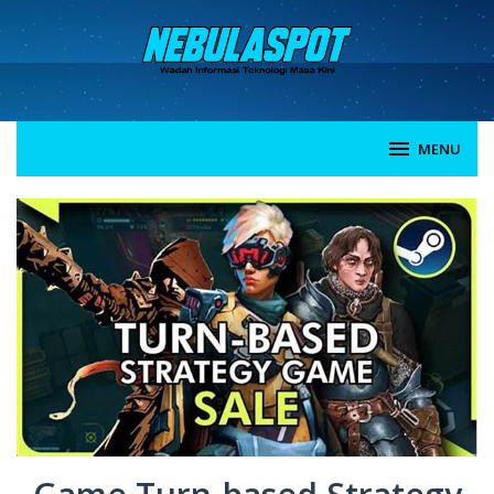
Skip
to
content
MENU