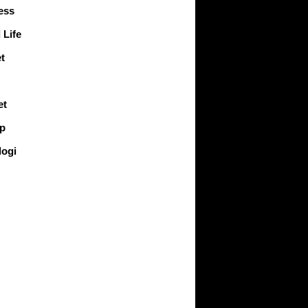
ess
 Life
t
et
up
logi