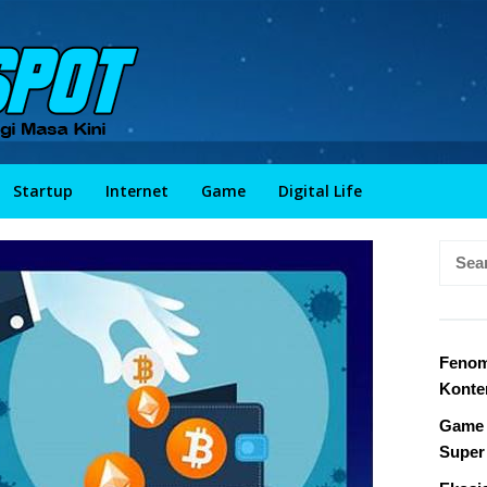
Startup
Internet
Game
Digital Life
Searc
for:
Fenom
Konte
Game 
Super