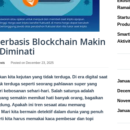
Ekosi
Ramai
Start
Produk
Smart
Berbasis Blockchain Makin
Aktivi
Diminati
ewis
Posted on
December 23, 2025
n kita kejutan yang tidak terduga. Di era digital saat
Janua
 tak terduga seperti seorang pahlawan super yang
i kebosanan sehari-hari. Salah satunya adalah
Decem
 yang semakin memikat hati banyak orang, bagaikan
Novem
ndung. Apakah ini tren sesaat atau memang
Janua
ari kita bermain detektif dalam dunia yang penuh
rarti kita harus memakai kaca pembesar dan topi