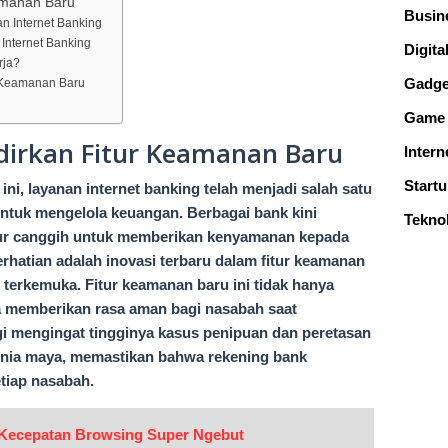
eamanan Baru
Busin
n Internet Banking
Internet Banking
Digital
rja?
Gadge
r Keamanan Baru
Game
dirkan Fitur Keamanan Baru
Intern
Start
ini, layanan internet banking telah menjadi salah satu
 untuk mengelola keuangan. Berbagai bank kini
Tekno
itur canggih untuk memberikan kenyamanan kepada
rhatian adalah inovasi terbaru dalam fitur keamanan
terkemuka. Fitur keamanan baru ini tidak hanya
a memberikan rasa aman bagi nasabah saat
gi mengingat tingginya kasus penipuan dan peretasan
unia maya, memastikan bahwa rekening bank
tiap nasabah.
n Kecepatan Browsing Super Ngebut