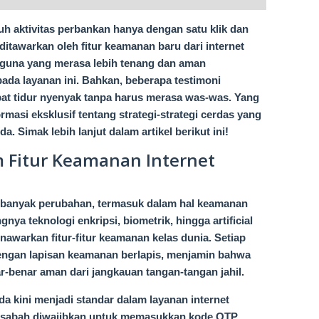
h aktivitas perbankan hanya dengan satu klik dan
 ditawarkan oleh fitur keamanan baru dari internet
ngguna yang merasa lebih tenang dan aman
pada layanan ini. Bahkan, beberapa testimoni
at tidur nyenyak tanpa harus merasa was-was. Yang
ormasi eksklusif tentang strategi-strategi cerdas yang
. Simak lebih lanjut dalam artikel berikut ini!
m Fitur Keamanan Internet
banyak perubahan, termasuk dalam hal keamanan
ya teknologi enkripsi, biometrik, hingga artificial
enawarkan fitur-fitur keamanan kelas dunia. Setiap
dengan lapisan keamanan berlapis, menjamin bahwa
ar-benar aman dari jangkauan tangan-tangan jahil.
a kini menjadi standar dalam layanan internet
p nasabah diwajibkan untuk memasukkan kode OTP