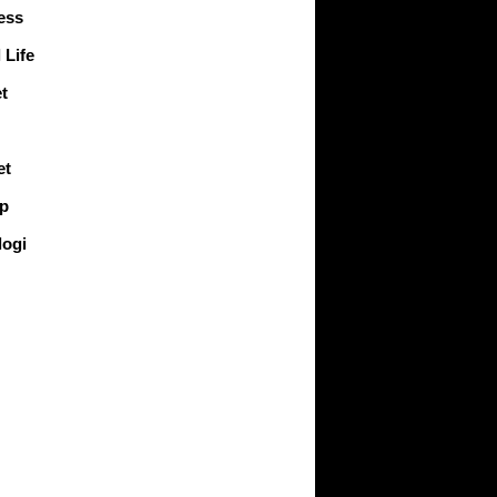
ess
 Life
t
et
up
logi