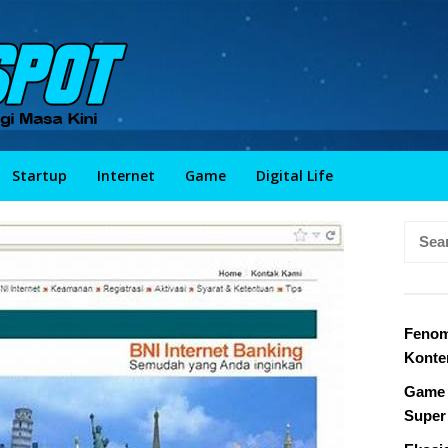
Startup
Internet
Game
Digital Life
Searc
for:
Fenom
Konte
Game 
Super