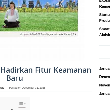
Ekosi
Ramai
Start
Produk
Smart
Aktivi
 Hadirkan Fitur Keamanan
Janua
Baru
Decem
Novem
ewis
Posted on
December 31, 2025
Janua