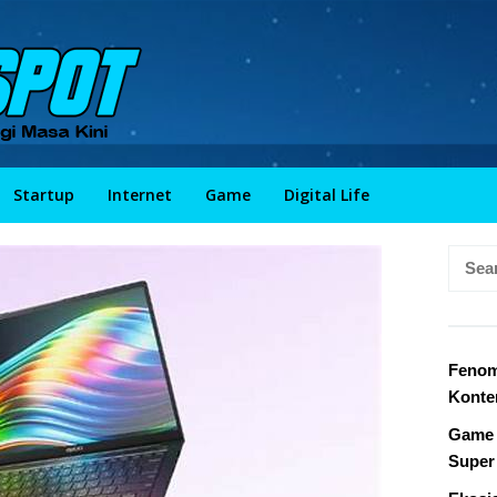
Startup
Internet
Game
Digital Life
Searc
for:
Fenom
Konte
Game 
Super