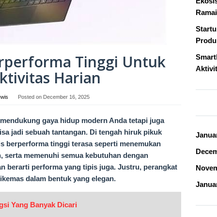
Ekosi
Ramai
Start
Produk
erperforma Tinggi Untuk
Smart
Aktivi
tivitas Harian
ewis
Posted on
December 16, 2025
a mendukung gaya hidup modern Anda tetapi juga
sa jadi sebuah tantangan. Di tengah hiruk pikuk
Janua
pis berperforma tinggi terasa seperti menemukan
Decem
sien, serta memenuhi semua kebutuhan dengan
 berarti performa yang tipis juga. Justru, perangkat
Novem
ikemas dalam bentuk yang elegan.
Janua
gsi Yang Banyak Dicari