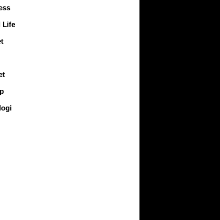
ess
 Life
t
et
up
logi