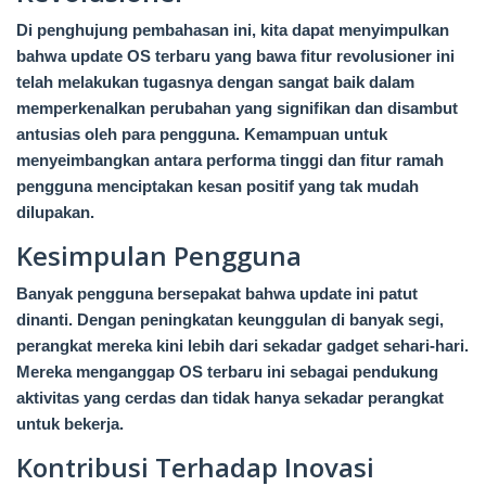
Di penghujung pembahasan ini, kita dapat menyimpulkan
bahwa update OS terbaru yang bawa fitur revolusioner ini
telah melakukan tugasnya dengan sangat baik dalam
memperkenalkan perubahan yang signifikan dan disambut
antusias oleh para pengguna. Kemampuan untuk
menyeimbangkan antara performa tinggi dan fitur ramah
pengguna menciptakan kesan positif yang tak mudah
dilupakan.
Kesimpulan Pengguna
Banyak pengguna bersepakat bahwa update ini patut
dinanti. Dengan peningkatan keunggulan di banyak segi,
perangkat mereka kini lebih dari sekadar gadget sehari-hari.
Mereka menganggap OS terbaru ini sebagai pendukung
aktivitas yang cerdas dan tidak hanya sekadar perangkat
untuk bekerja.
Kontribusi Terhadap Inovasi