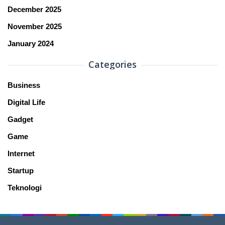
December 2025
November 2025
January 2024
Categories
Business
Digital Life
Gadget
Game
Internet
Startup
Teknologi