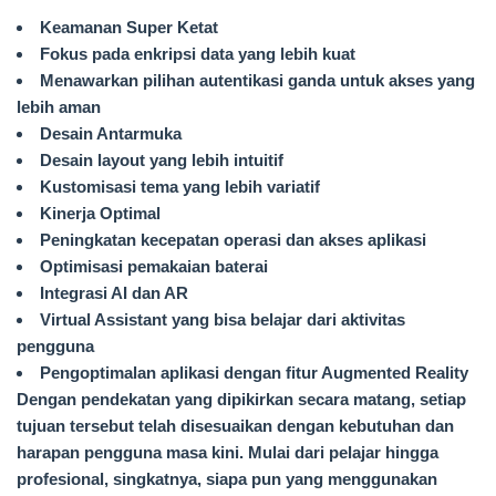
Keamanan Super Ketat
Fokus pada enkripsi data yang lebih kuat
Menawarkan pilihan autentikasi ganda untuk akses yang
lebih aman
Desain Antarmuka
Desain layout yang lebih intuitif
Kustomisasi tema yang lebih variatif
Kinerja Optimal
Peningkatan kecepatan operasi dan akses aplikasi
Optimisasi pemakaian baterai
Integrasi AI dan AR
Virtual Assistant yang bisa belajar dari aktivitas
pengguna
Pengoptimalan aplikasi dengan fitur Augmented Reality
Dengan pendekatan yang dipikirkan secara matang, setiap
tujuan tersebut telah disesuaikan dengan kebutuhan dan
harapan pengguna masa kini. Mulai dari pelajar hingga
profesional, singkatnya, siapa pun yang menggunakan