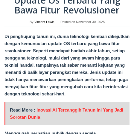
Update Os Terbaru Yang
Bawa Fitur Revolusioner
By
Vincent Lewis
Posted on
November 30, 2025
Di penghujung tahun ini, dunia teknologi kembali dikejutkan
dengan kemunculan update OS terbaru yang bawa fitur
revolusioner. Seperti mendapat hadiah akhir tahun, setiap
pengguna teknologi, mulai dari yang awam hingga para
teknisi handal, tampaknya tak sabar menanti kejutan yang
menanti di balik layar perangkat mereka. Jenis update ini
tidak hanya menawarkan peningkatan performa, tetapi juga
menyajikan fitur-fitur yang mengubah cara kita berinteraksi
dengan teknologi sehari-hari.
Read More :
Inovasi Ai Tercanggih Tahun Ini Yang Jadi
Sorotan Dunia
Menggugah perhatian publik dengan segala